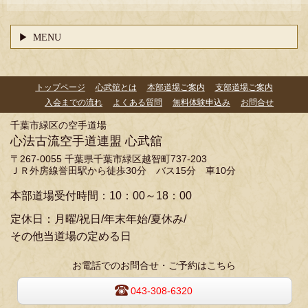
MENU
トップページ
心武舘とは
本部道場ご案内
支部道場ご案内
入会までの流れ
よくある質問
無料体験申込み
お問合せ
千葉市緑区の空手道場
心法古流空手道連盟 心武舘
〒267-0055 千葉県千葉市緑区越智町737-203
ＪＲ外房線誉田駅から徒歩30分 バス15分 車10分
本部道場受付時間：10：00～18：00
定休日：月曜/祝日/年末年始/夏休み/
その他当道場の定める日
お電話でのお問合せ・ご予約はこちら
043-308-6320