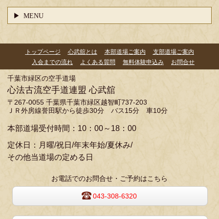
MENU
トップページ
心武舘とは
本部道場ご案内
支部道場ご案内
入会までの流れ
よくある質問
無料体験申込み
お問合せ
千葉市緑区の空手道場
心法古流空手道連盟 心武舘
〒267-0055 千葉県千葉市緑区越智町737-203
ＪＲ外房線誉田駅から徒歩30分 バス15分 車10分
本部道場受付時間：10：00～18：00
定休日：月曜/祝日/年末年始/夏休み/
その他当道場の定める日
お電話でのお問合せ・ご予約はこちら
043-308-6320