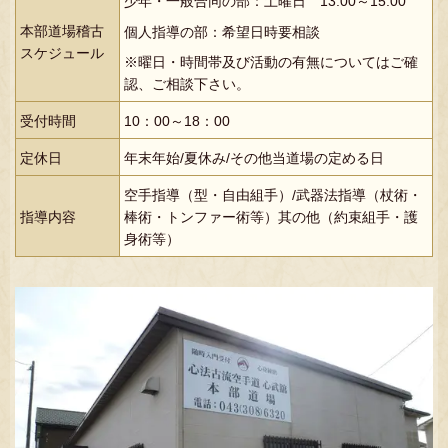
少年・一般合同の部：土曜日 13:00～15:00
本部道場稽古
個人指導の部：希望日時要相談
スケジュール
※曜日・時間帯及び活動の有無についてはご確
認、ご相談下さい。
受付時間
10：00～18：00
定休日
年末年始/夏休み/その他当道場の定める日
空手指導（型・自由組手）/武器法指導（杖術・
指導内容
棒術・トンファー術等）其の他（約束組手・護
身術等）