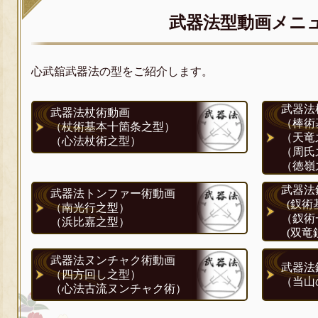
武器法型動画メニ
心武舘武器法の型をご紹介します。
武器法
武器法杖術動画
（棒術
（杖術基本十箇条之型）
（天竜
（心法杖術之型）
（周氏
（徳嶺
武器法
武器法トンファー術動画
(釵術
（南光行之型）
（釵術
（浜比嘉之型）
(双竜
武器法ヌンチャク術動画
武器法
（四方回し之型）
（当山
（心法古流ヌンチャク術）