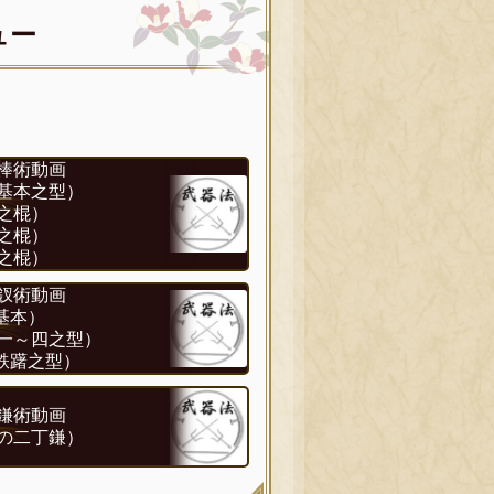
ュー
棒術動画
基本之型）
之棍）
之棍）
之棍）
釵術動画
基本）
一～四之型）
鉄躇之型）
鎌術動画
の二丁鎌）