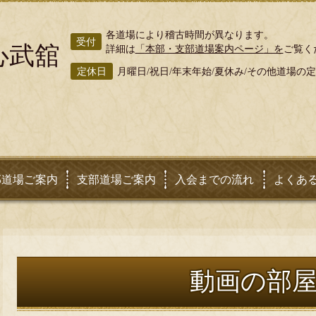
各道場により稽古時間が異なります。
受付
心武舘
詳細は
「
本部・支部道場案内ページ
」を
ご覧く
定休日
月曜日/祝日/年末年始/夏休み/その他道場の
部道場ご案内
支部道場ご案内
入会までの流れ
よくあ
動画の部