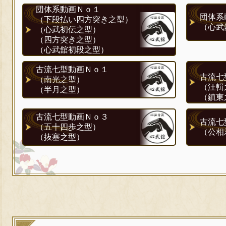
団体系動画Ｎｏ１
団体系
（下段払い四方突き之型）
（心武
（心武初伝之型）
（四方突き之型）
（心武舘初段之型）
古流七型動画Ｎｏ１
古流七
（南光之型）
（汪輯
（半月之型）
（鎮東
古流七型動画Ｎｏ３
古流七
（五十四歩之型）
（公相
（抜塞之型）