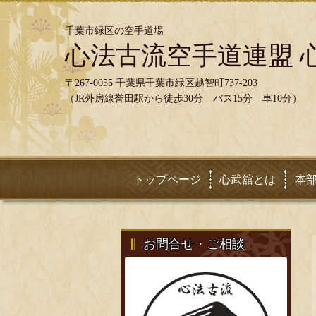
千葉市緑区の空手道場
心法古流空手道連盟 
〒267-0055 千葉県千葉市緑区越智町737-203
（JR外房線誉田駅から徒歩30分 バス15分 車10分）
トップページ
心武舘とは
本
お問合せ・ご相談