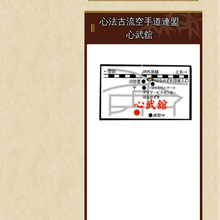
心法古流空手道連盟
心武舘