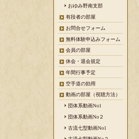
おゆみ野南支部
有段者の部屋
お問合せフォーム
無料体験申込みフォーム
会員の部屋
休会・退会規定
年間行事予定
空手道の効用
動画の部屋（視聴方法）
団体系動画No1
団体系動画No２
古流七型動画No1
古流七型動画No２