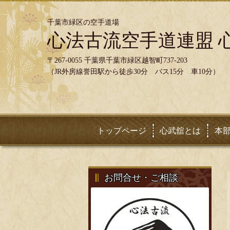
千葉市緑区の空手道場
心法古流空手道連盟 
〒267-0055 千葉県千葉市緑区越智町737-203
（JR外房線誉田駅から徒歩30分 バス15分 車10分）
トップページ
心武舘とは
本
お問合せ・ご相談