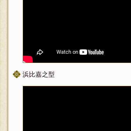
浜比嘉之型