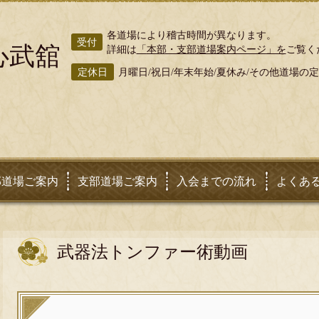
各道場により稽古時間が異なります。
受付
心武舘
詳細は
「
本部・支部道場案内ページ
」を
ご覧く
定休日
月曜日/祝日/年末年始/夏休み/その他道場の
部道場ご案内
支部道場ご案内
入会までの流れ
よくあ
武器法トンファー術動画