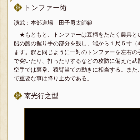
トンファー術
演武：本部道場 田子勇太師範
★もともと、トンファーは豆柄をたたく農具と
船の艪の握り手の部分を残し、端から１尺５寸（4
ます。釵と同じように一対のトンファーを左右の
で突いたり、打ったりするなどの攻防に備えた武
空手では裏拳、猿臂当ての動きに相当する。また
で重要な事は降り止めである。
南光行之型